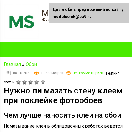
Для любых предложений по сайту:
Modelschik.ru
modelschik@cp9.ru
Журнал "Модельщик"
Главная
»
Обои
08.10.2021
1 просмотров
нет комментариев
Рейтинг
статьи
Нужно ли мазать стену клеем
при поклейке фотообоев
Чем лучше наносить клей на обои
Намазывание клея в облицовочных работах ведется