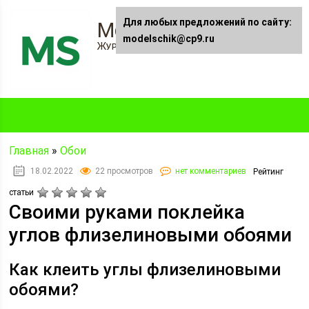
Для любых предложений по сайту:
Modelschik.ru
modelschik@cp9.ru
Журнал "Модельщик"
Главная
»
Обои
18.02.2022
22 просмотров
нет комментариев
Рейтинг
статьи
Своими руками поклейка
углов флизелиновыми обоями
Как клеить углы флизелиновыми
обоями?