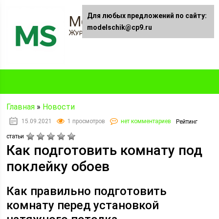
Для любых предложений по сайту:
Modelschik.ru
modelschik@cp9.ru
Журнал "Модельщик"
Главная
»
Новости
15.09.2021
1 просмотров
нет комментариев
Рейтинг
статьи
Как подготовить комнату под
поклейку обоев
Как правильно подготовить
комнату перед установкой