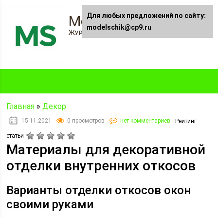
Для любых предложений по сайту:
Modelschik.ru
modelschik@cp9.ru
Журнал "Модельщик"
Главная
»
Декор
15.11.2021
0 просмотров
нет комментариев
Рейтинг
статьи
Материалы для декоративной
отделки внутренних откосов
Варианты отделки откосов окон
своими руками